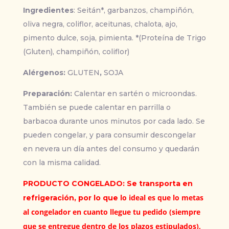
Ingredientes
: Seitán*, garbanzos, champiñón,
original
actual
oliva negra, coliflor, aceitunas, chalota, ajo,
era:
es:
pimento dulce, soja, pimienta. *(Proteína de Trigo
8,45€.
7,99€.
(Gluten), champiñón, coliflor)
Alérgenos:
GLUTEN
,
SOJA
Preparación:
Calentar en sartén o microondas.
También se puede calentar en parrilla o
barbacoa durante unos minutos por cada lado. Se
pueden congelar, y para consumir descongelar
en nevera un día antes del consumo y quedarán
con la misma calidad.
PRODUCTO CONGELADO:
Se transporta en
lo ideal es que lo metas
refrigeración, por lo que
al congelador en cuanto llegue tu pedido (siempre
que se entregue dentro de los plazos estipulados),