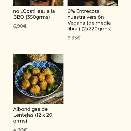
no «Costillas» a la
0% Entrecots,
BBQ (350grms)
nuestra versión
Vegana (de media
6,90
€
libra!) (2x220grms)
9,35
€
Albondigas de
Lentejas (12 x 20
grms)
4,90
€