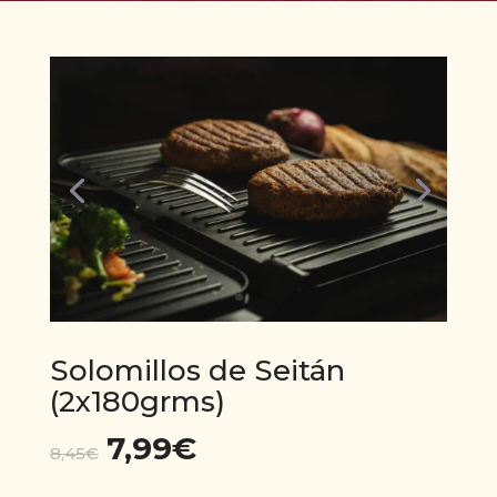
Solomillos de Seitán
(2x180grms)
7,99
€
El
El
8,45
€
precio
precio