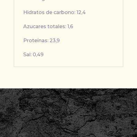
Hidratos de carbono: 12,4
Azucares totales: 1,6
Proteínas: 23,9
Sal: 0,49