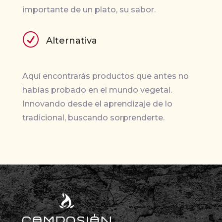
importante de un plato, su sabor.
R
Alternativa
Aquí encontrarás productos que antes no
habías probado en el mundo vegetal.
Innovando desde el aprendizaje de lo
tradicional, buscando sorprenderte.