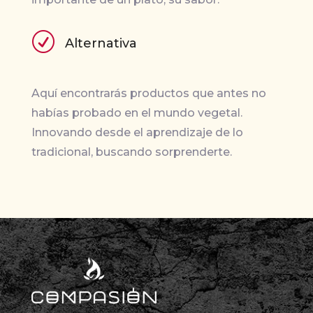
R
Alternativa
Aquí encontrarás productos que antes no
habías probado en el mundo vegetal.
Innovando desde el aprendizaje de lo
tradicional, buscando sorprenderte.